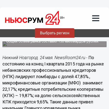
Общество
24.05.2015
11:30
Ломбарды лидируют на рынке
небанковских профессиональных
Выбрать регион
кредиторов
Общий объем рынка составил 130 миллиардов рублей.
Нижний Новгород. 24 мая. NewsRoom24.ru -
По
состоянию на конец I квартала 2015 года на рынке
небанковских профессиональных кредиторов
(НПК) лидируют ломбарды с долей 47,85%.,
микрофинансовые организации (МФО) занимают
22,17%; кредитные потребительские кооперативы
(КПК) – 19,87%; на долю сельскохозяйственных
КПК приходится 9,65%. Такие данные привел
начальник Главного управления рынка