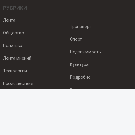
РУБРИКИ
Лента
Транспорт
Общество
Спорт
Политика
Недвижимость
Лента мнений
Культура
Технологии
Подробно
Происшествия
Здоровье
Экономика
ПОДПИСКА
Подпишись на рассылку NEWSROOM24
и будь
в курсе новостей в своём городе: