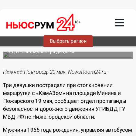
Общество
20.05.2015
11:51
КамАЗ и маршрутка столкнулись на
Выбрать регион
площади Минина и Пожарского
В ДТП пострадали три девушки.
Нижний Новгород. 20 мая. NewsRoom24.ru -
Три девушки пострадали при столкновении
маршрутки с «КамАЗом» на площади Минина и
Пожарского 19 мая, сообщает о
тдел пропаганды
безопасности дорожного движения УГИБДД ГУ
МВД РФ по Нижегородской области.
Мужчина 1965 года рождения, управляя автобусом