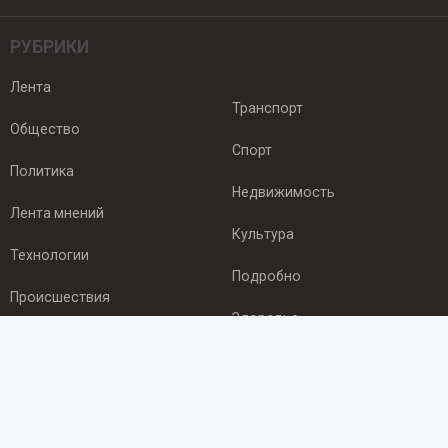
РУБРИКИ
Лента
Транспорт
Общество
Спорт
Политика
Недвижимость
Лента мнений
Культура
Технологии
Подробно
Происшествия
Здоровье
Экономика
ПОДПИСКА
Подпишись на рассылку NEWSROOM24
и будь
в курсе новостей в своём городе: