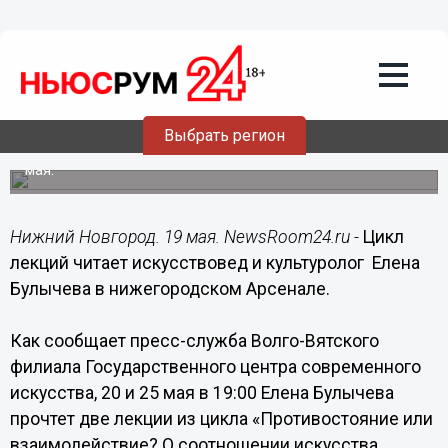
19.05.2015
20:30
Цикл лекций читает искусствовед и
культуролог Елена Булычева в
нижегородском Арсенале
Две лекции цикла «Противостояние или
Выбрать регион
взаимодействие? О соотношении искусства
классического и актуального» будут прочитаны 20 и 25
мая.
Нижний Новгород. 19 мая. NewsRoom24.ru -
Цикл
лекций читает искусствовед и культуролог Елена
Булычева в нижегородском Арсенале.
Как сообщает пресс-служба Волго-Вятского
филиала Государственного центра современного
искусства, 20 и 25 мая в 19:00 Елена Булычева
прочтет две лекции из цикла «Противостояние или
взаимодействие? О соотношении искусства