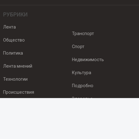
РУБРИКИ
Лента
Транспорт
Общество
Спорт
Политика
Недвижимость
Лента мнений
Культура
Технологии
Подробно
Происшествия
Здоровье
Экономика
ПОДПИСКА
Подпишись на рассылку NEWSROOM24
и будь
в курсе новостей в своём городе: