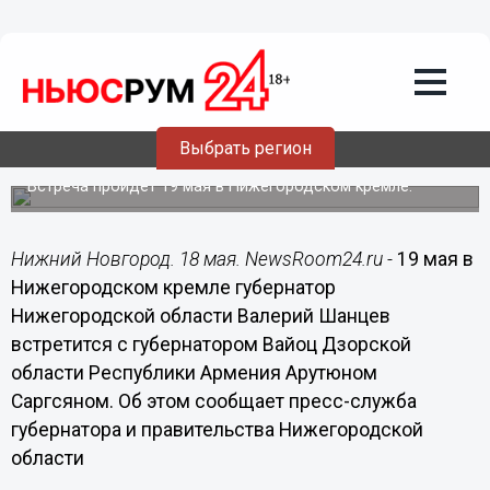
Общество
18.05.2015
12:04
Валерий Шанцев встретится с
губернатором Вайоц Дзорской области
Республики Армения Арутюном
Выбрать регион
Саргсяном
Встреча пройдет 19 мая в Нижегородском кремле.
Нижний Новгород. 18 мая. NewsRoom24.ru -
19 мая в
Нижегородском кремле губернатор
Нижегородской области Валерий Шанцев
встретится с губернатором Вайоц Дзорской
области Республики Армения Арутюном
Саргсяном. Об этом сообщает пресс-служба
губернатора и правительства Нижегородской
области