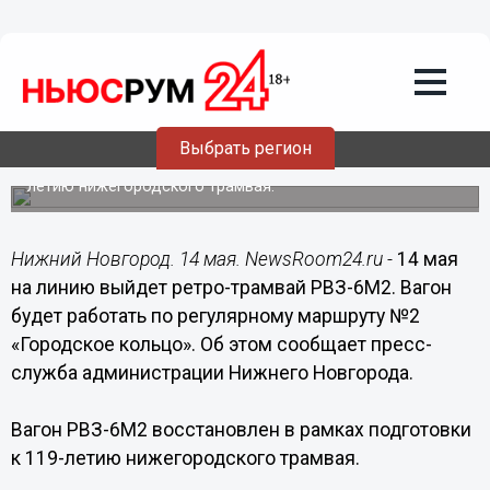
Общество
14.05.2015
06:15
Уникальный ретро-трамвай будет
работать на маршруте №2 в Нижнем
Новгороде с 14 мая
Выбрать регион
Вагон РВЗ-6М2 восстановлен в рамках подготовки к 119-
летию нижегородского трамвая.
Нижний Новгород. 14 мая. NewsRoom24.ru -
14 мая
на линию выйдет ретро-трамвай РВЗ-6М2. Вагон
будет работать по регулярному маршруту №2
«Городское кольцо». Об этом сообщает пресс-
служба администрации Нижнего Новгорода.
Вагон РВЗ-6М2 восстановлен в рамках подготовки
к 119-летию нижегородского трамвая.