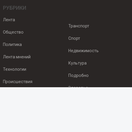
РУБРИКИ
Лента
Транспорт
Общество
Спорт
Политика
Недвижимость
Лента мнений
Культура
Технологии
Подробно
Происшествия
Здоровье
Экономика
ПОДПИСКА
Подпишись на рассылку NEWSROOM24
и будь
в курсе новостей в своём городе: