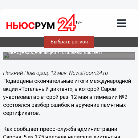
Общество
12.05.2015
19:56
5 из 175 саровчан написали "Тотальный
диктант" на "отлично"
Выбрать регион
В Сарове подведены окончательные итоги
международной акции «Тотальный диктант»
Нижний Новгород. 12 мая. NewsRoom24.ru -
Подведены окончательные итоги международной
акции «Тотальный диктант», в которой Саров
участвовал во второй раз. 12 мая в гимназии №2
состоялся разбор ошибок и вручение памятных
сертификатов.
Как сообщает пресс-служба администрации
Сарова, 5 из 175 человек написали диктант на