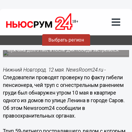
Общество
12.05.2015
11:54
Пенсионер застрелился из карабина в
Выбрать регион
Сарове
Мужчина долго пил, а после Дня Победы застрелился.
Нижний Новгород. 12 мая. NewsRoom24.ru -
Следователи проводят проверку по факту гибели
пенсионера, чей труп с огнестрельным ранением
груди был обнаружен утром 10 мая в квартире
одного из домов по улице Ленина в городе Саров.
Об этом Newsroom24 сообщили в
правоохранительных органах.
Труп 59-летнего пострадавшего, рядом с которым