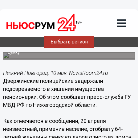
Общество
10.05.2015
10:02
Ограбивший пенсионерку 24-летний
мужчина задержан в Дзержинске
Выбрать регион
Злоумышленник, применив насилие, отобрал у женщины
сумку.
Нижний Новгород. 10 мая. NewsRoom24.ru -
Дзержинские полицейские задержали
подозреваемого в хищении имущества
пенсионерки. Об этом сообщает пресс-служба ГУ
МВД РФ по Нижегородской области.
Как отмечается в сообщении, 20 апреля
неизвестный, применив насилие, отобрал у 64-
летней женщины сумку во дворе одного из домов