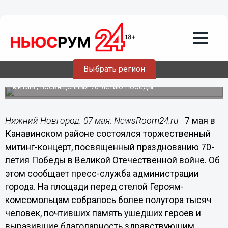
07.05.2015
17:47
Более 25 тысяч канавинцев внесли
свой вклад в Великую Победу, и мы в
неоплатном долгу перед ними, -
Ковалев
Выбрать регион
В Канавинском районе состоялся торжественный
митинг, посвященный 70-летию Победы.
Нижний Новгород. 07 мая. NewsRoom24.ru -
7 мая в
Канавинском районе состоялся торжественный
митинг-концерт, посвященный празднованию 70-
летия Победы в Великой Отечественной войне. Об
этом сообщает пресс-служба администрации
города. На площади перед стелой Героям-
комсомольцам собралось более полутора тысяч
человек, почтивших память ушедших героев и
выразившие благодарность здравствующим