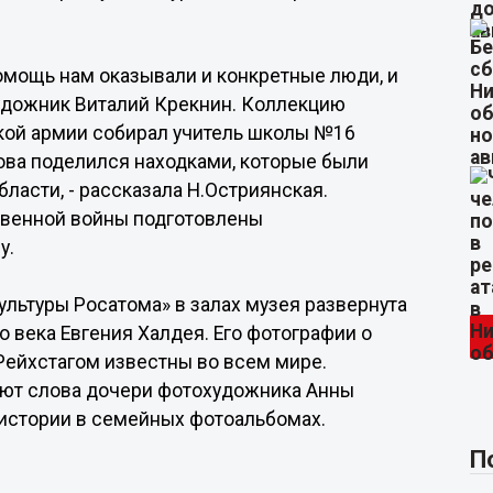
 помощь нам оказывали и конкретные люди, и
удожник Виталий Крекнин. Коллекцию
кой армии собирал учитель школы №16
ова поделился находками, которые были
ласти, - рассказала Н.Остриянская.
твенной войны подготовлены
у.
льтуры Росатома» в залах музея развернута
 века Евгения Халдея. Его фотографии о
Рейхстагом известны во всем мире.
яют слова дочери фотохудожника Анны
 истории в семейных фотоальбомах.
П