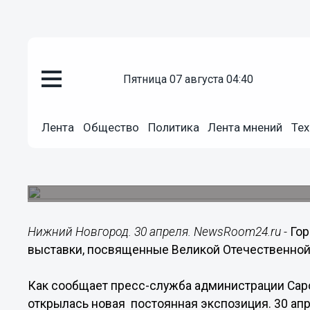
пятница 07 августа 04:40
Общество
30.04.2015
18:33
Лента
Общество
Политика
Лента мнений
Тех
Городской музей Сарова пригл
посвященные Великой Отечест
В канун Дня Победы в Городском музее открыл
Нижний Новгород. 30 апреля. NewsRoom24.ru -
Гор
выставки, посвященные Великой Отечественной
Как сообщает пресс-служба администрации Саро
открылась новая постоянная экспозиция. 30 ап