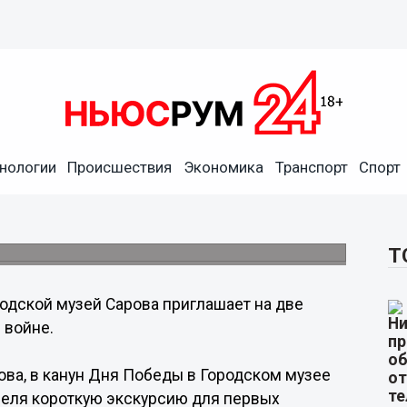
нологии
Происшествия
Экономика
Транспорт
Спорт
ашает на две выставки,
венной войне
ась новая постоянная экспозиция.
Т
одской музей Сарова приглашает на две
 войне.
ва, в канун Дня Победы в Городском музее
реля короткую экскурсию для первых