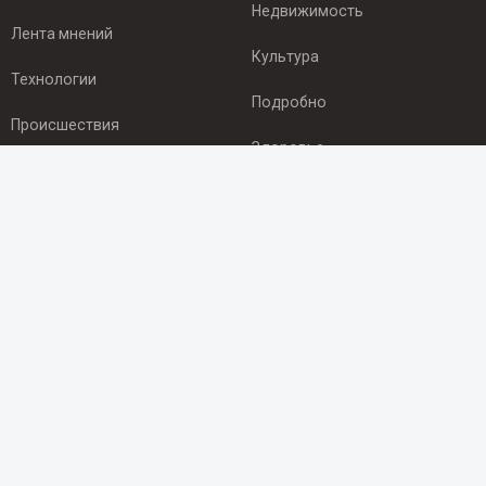
Недвижимость
Лента мнений
Культура
Технологии
Подробно
Происшествия
Здоровье
Экономика
ПОДПИСКА
Подпишись на рассылку NEWSROOM24
и будь
в курсе новостей в своём городе:
Подписаться
© 2012 - 2025 ООО "Ньюсрум" (ИА Newsroom24 (Ньюсрум24).
Учредитель — ООО "Ньюсрум"
Свидетельство о регистрации СМИ ИА № ФС 77 - 45920 от 22.07.2011г.