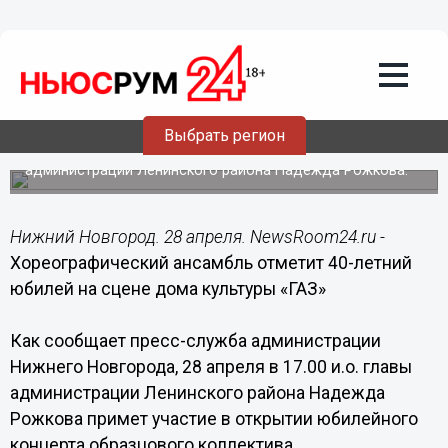
Общество
28.04.2015
09:56
Концерт «Счастливое детство»
пройдет в Нижнем Новгороде 28
апреля
Выбрать регион
В открытии концерта примет участие и.о. главы
администрации Ленинского района Надежда Рожкова.
Нижний Новгород. 28 апреля. NewsRoom24.ru -
Хореографический ансамбль отметит 40-летний
юбилей на сцене дома культуры «ГАЗ»
Как сообщает пресс-служба администрации
Нижнего Новгорода, 28 апреля в 17.00 и.о. главы
администрации Ленинского района Надежда
Рожкова примет участие в открытии юбилейного
концерта образцового коллектива