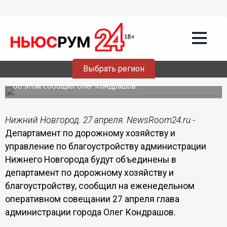
Общество
27.04.2015
10:05
Департамент по дорожному хозяйству
и благоустройству создадут в
Выбрать регион
администрации Нижнего Новгорода
Об этом сообщил Олег Кондрашов.
Нижний Новгород. 27 апреля. NewsRoom24.ru -
Департамент по дорожному хозяйству и
управление по благоустройству администрации
Нижнего Новгорода будут объединены в
департамент по дорожному хозяйству и
благоустройству, сообщил на еженедельном
оперативном совещании 27 апреля глава
администрации города Олег Кондрашов.