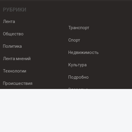
РУБРИКИ
Лента
Транспорт
Общество
Спорт
Политика
Недвижимость
Лента мнений
Культура
Технологии
Подробно
Происшествия
Здоровье
Экономика
ПОДПИСКА
Подпишись на рассылку NEWSROOM24
и будь
в курсе новостей в своём городе: