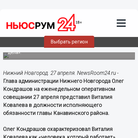
27.04.2015
09:35
Виталий Ковалев представлен
администрации Нижнего Новгорода в
должности и.о главы Канавинского
района
Выбрать регион
Виталию Ковалеву посоветовали «меньше слов, больше
дела».
Нижний Новгород. 27 апреля. NewsRoom24.ru -
Глава администрации Нижнего Новгорода Олег
Кондрашов на еженедельном оперативном
совещании 27 апреля представил Виталия
Ковалева в должности исполняющего
обязанности главы Канавинского района.
Олег Кондрашов охарактеризовал Виталия
Ковалева как «человека, который работает».