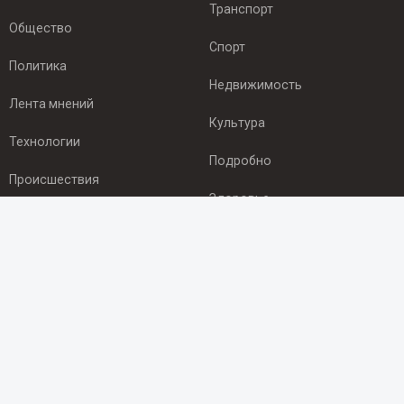
Транспорт
Общество
Спорт
Политика
Недвижимость
Лента мнений
Культура
Технологии
Подробно
Происшествия
Здоровье
Экономика
ПОДПИСКА
Подпишись на рассылку NEWSROOM24
и будь
в курсе новостей в своём городе:
Подписаться