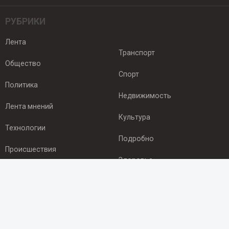
РУБРИКИ
Лента
Транспорт
Общество
Спорт
Политика
Недвижимость
Лента мнений
Культура
Технологии
Подробно
Происшествия
Здоровье
Экономика
ПОДПИСКА
Подпишись на рассылку NEWSROOM24
и будь
в курсе новостей в своём городе: