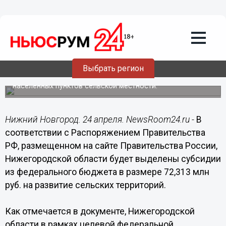
24.04.2015
17:35
Нижегородская область получит более
72 млн руб. федеральных субсидий на
развитие сельских территорий
Денежные средства будут направлены на улучшение
Выбрать регион
жилищных условий граждан и на обустройство
объектами социальной и инженерной инфраструктуры
населённых пунктов сельской местности.
Нижний Новгород. 24 апреля. NewsRoom24.ru -
В
соответствии с Распоряжением Правительства
РФ, размещенном на сайте Правительства России,
Нижегородской области будет выделены субсидии
из федерального бюджета в размере 72,313 млн
руб. на развитие сельских территорий.
Как отмечается в документе, Нижегородской
области в рамках целевой федеральной