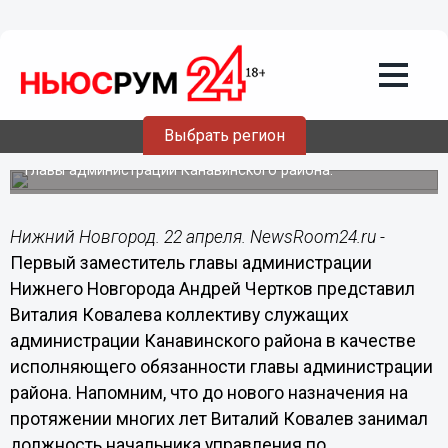
22.04.2015
18:21
Виталий Ковалев – опытный
хозяйственник, хорошо знающий
вопросы благоустройства города, -
Чертков
Выбрать регион
Андрей Чертков представил коллективу Виталия
Ковалева в должности исполняющего обязанности
главы администрации Канавинского района.
Нижний Новгород. 22 апреля. NewsRoom24.ru -
Первый заместитель главы администрации
Нижнего Новгорода Андрей Чертков представил
Виталия Ковалева коллективу служащих
администрации Канавинского района в качестве
исполняющего обязанности главы администрации
района. Напомним, что до нового назначения на
протяжении многих лет Виталий Ковалев занимал
должность начальника управления по