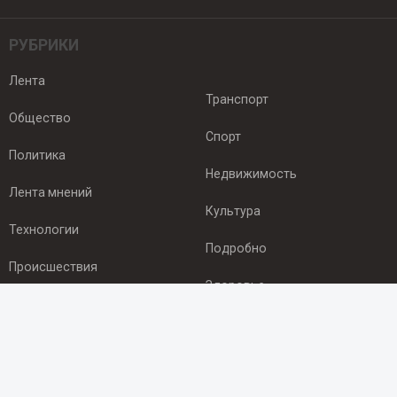
РУБРИКИ
Лента
Транспорт
Общество
Спорт
Политика
Недвижимость
Лента мнений
Культура
Технологии
Подробно
Происшествия
Здоровье
Экономика
ПОДПИСКА
Подпишись на рассылку NEWSROOM24
и будь
в курсе новостей в своём городе: