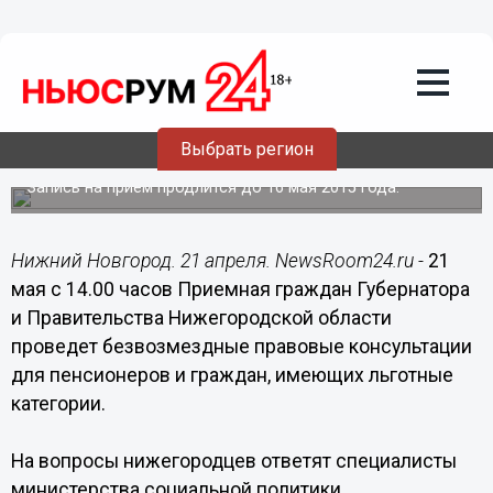
Общество
21.04.2015
19:55
Приемная граждан Губернатора и
Правительства Нижегородской
области проведет безвозмездные
Выбрать регион
правовые консультации
Запись на прием продлится до 16 мая 2015 года.
Нижний Новгород. 21 апреля. NewsRoom24.ru -
21
мая с 14.00 часов Приемная граждан Губернатора
и Правительства Нижегородской области
проведет безвозмездные правовые консультации
для пенсионеров и граждан, имеющих льготные
категории.
На вопросы нижегородцев ответят специалисты
министерства социальной политики