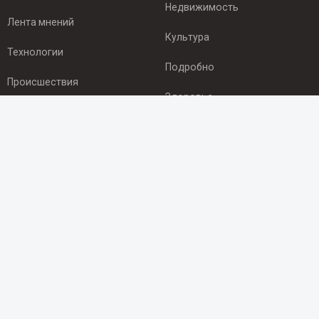
Недвижимость
Лента мнений
Культура
Технологии
Подробно
Происшествия
Здоровье
Экономика
ПОДПИСКА
Подпишись на рассылку NEWSROOM24
и будь
в курсе новостей в своём городе:
Подписаться
© 2012 - 2025 ООО "Ньюсрум" (ИА Newsroom24 (Ньюсрум24).
Учредитель — ООО "Ньюсрум"
Свидетельство о регистрации СМИ ИА № ФС 77 - 45920 от 22.07.2011г.