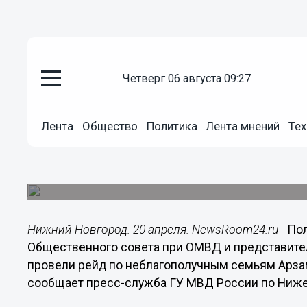
четверг 06 августа 09:27
Общество
Лента
Общество
Политика
Лента мнений
Тех
20.04.2015
12:47
Пьющие семьи проверили в Ар
Полицейские проверили условия проживания де
Нижний Новгород. 20 апреля. NewsRoom24.ru -
По
Общественного совета при ОМВД и представите
провели рейд по неблагополучным семьям Арза
сообщает пресс-служба ГУ МВД России по Ниже