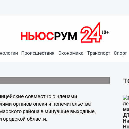
нологии
Происшествия
Экономика
Транспорт
Спорт
замасском районе
тей в трудных условиях.
Т
лицейские совместно с членами
лями органов опеки и попечительства
масского района в минувшие выходные,
городской области.