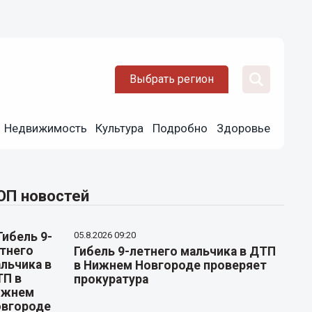
Выбрать регион
Недвижимость
Культура
Подробно
Здоровье
ОП новостей
05.8.2026 09:20
Гибель 9-летнего мальчика в ДТП
в Нижнем Новгороде проверяет
прокуратура