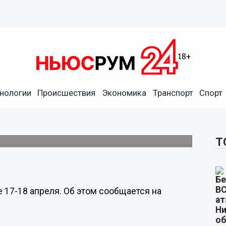
Нижнем Новгороде 17-18
нологии
Происшествия
Экономика
Транспорт
Спорт
язана с длительными нервно-психическими
Т
17-18 апреля. Об этом сообщается на