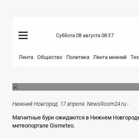
Общество
суббота 08 августа 08:37
17.04.2015
10:15
Магнитные бури ожидаются в 
Лента
Общество
Политика
Лента мнений
Тех
апреля
Явление опасно для людей, работа которых св
напряжениями и высокой ответственностью.
Нижний Новгород. 17 апреля. NewsRoom24.ru -
Магнитные бури ожидаются в Нижнем Новгороде 
метеопортале Gismeteo.