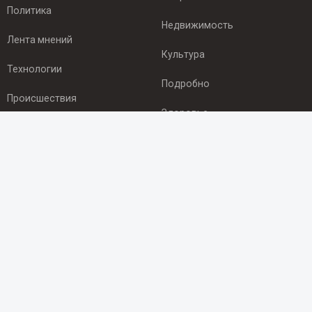
Политика
Недвижимость
Лента мнений
Культура
Технологии
Подробно
Происшествия
Здоровье
Экономика
ПОДПИСКА
Подпишись на рассылку NEWSROOM24
и будь
в курсе новостей в своём городе:
Подписаться
© 2012 - 2025 ООО "Ньюсрум" (ИА Newsroom24 (Ньюсрум24).
Учредитель — ООО "Ньюсрум"