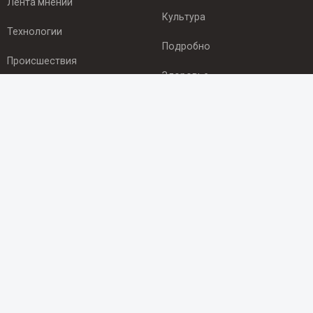
Лента мнений
Культура
Технологии
Подробно
Происшествия
Здоровье
Экономика
ПОДПИСКА
Подпишись на рассылку NEWSROOM24
и будь
в курсе новостей в своём городе:
Подписаться
© 2012 - 2025 ООО "Ньюсрум" (ИА Newsroom24 (Ньюсрум24).
Учредитель — ООО "Ньюсрум"
Свидетельство о регистрации СМИ ИА № ФС 77 - 45920 от 22.07.2011г.
выдано Федеральной службой по надзору в сфере связи,
информационных технологий и массовый коммуникаций.