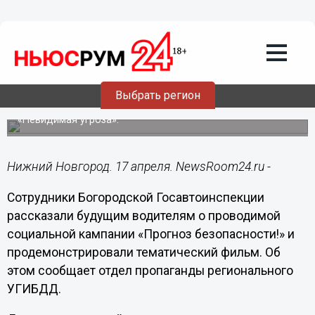
17.04.2015
10:08
Курсанты автошкол узнали о
«Прогнозе нижегородской
безопасности»
Выбрать регион
Вниманию обучающихся автошколы были представлены
видеоролик «Макромир» и тематический фильм
«Невидимая угроза».
Нижний Новгород. 17 апреля. NewsRoom24.ru -
Сотрудники Богородской Госавтоинспекции
рассказали будущим водителям о проводимой
социальной кампании «Прогноз безопасности!» и
продемонстрировали тематический фильм. Об
этом сообщает отдел пропаганды регионального
УГИБДД.