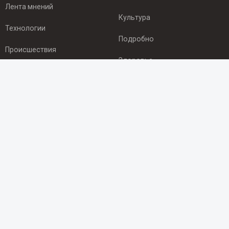
Лента мнений
Культура
Технологии
Подробно
Происшествия
Здоровье
Экономика
ПОДПИСКА
Подпишись на рассылку NEWSROOM24
и будь
в курсе новостей в своём городе:
Подписаться
© 2012 - 2025 ООО "Ньюсрум" (ИА Newsroom24 (Ньюсрум24).
Учредитель — ООО "Ньюсрум"
Свидетельство о регистрации СМИ ИА № ФС 77 - 45920 от 22.07.2011г.
выдано Федеральной службой по надзору в сфере связи,
информационных технологий и массовый коммуникаций.