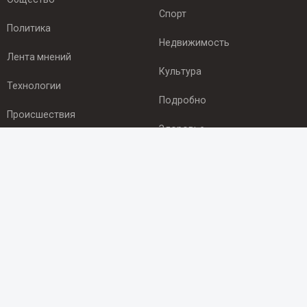
Спорт
Политика
Недвижимость
Лента мнений
Культура
Технологии
Подробно
Происшествия
Здоровье
Экономика
ПОДПИСКА
Подпишись на рассылку NEWSROOM24
и будь
в курсе новостей в своём городе:
Подписаться