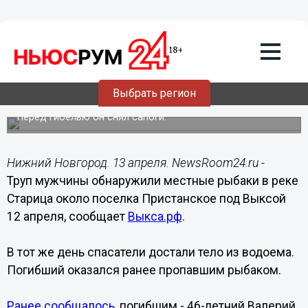
Общество
13.04.2015
16:18
Тело пропавшего в прошлом году
рыбака всплыло на поверхность реки
Выбрать регион
Старица в Выксе
Перед гибелью он снял сапоги.
Нижний Новгород. 13 апреля. NewsRoom24.ru -
Труп мужчины обнаружили местные рыбаки в реке
Старица около поселка Пристанское под Выксой
12 апреля, сообщает
Выкса.рф
.
В тот же день спасатели достали тело из водоема.
Погибший оказался ранее пропавшим рыбаком.
Ранее сообщалось,
погибшим - 46-летний Валерий