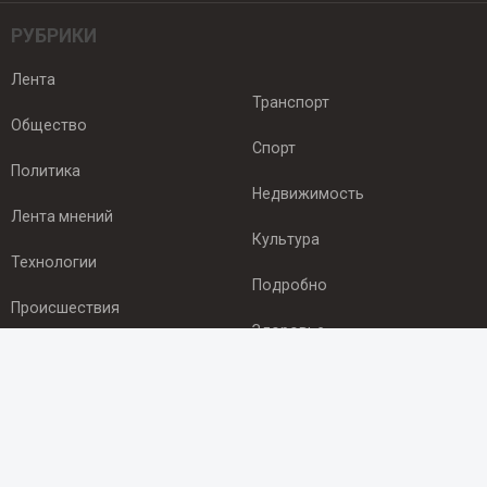
РУБРИКИ
Лента
Транспорт
Общество
Спорт
Политика
Недвижимость
Лента мнений
Культура
Технологии
Подробно
Происшествия
Здоровье
Экономика
ПОДПИСКА
Подпишись на рассылку NEWSROOM24
и будь
в курсе новостей в своём городе: