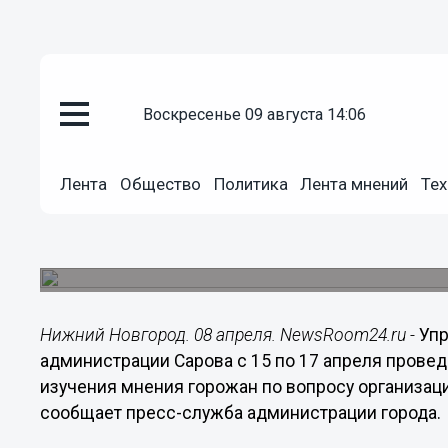
воскресенье 09 августа 14:06
Общество
08.04.2015
13:14
Лента
Общество
Политика
Лента мнений
Тех
Мнение горожан об организаци
продукцией изучат в Сарове
Администрация города проведет тематическую 
Нижний Новгород. 08 апреля. NewsRoom24.ru -
Упр
администрации Сарова с 15 по 17 апреля прове
изучения мнения горожан по вопросу организаци
сообщает пресс-служба администрации города.