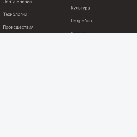
Лента мнений
Культура
Технологии
Подробно
Происшествия
Здоровье
Экономика
ПОДПИСКА
Подпишись на рассылку NEWSROOM24
и будь
в курсе новостей в своём городе:
Подписаться
© 2012 - 2025 ООО "Ньюсрум" (ИА Newsroom24 (Ньюсрум24).
Учредитель — ООО "Ньюсрум"
Свидетельство о регистрации СМИ ИА № ФС 77 - 45920 от 22.07.2011г.
выдано Федеральной службой по надзору в сфере связи,
информационных технологий и массовый коммуникаций.