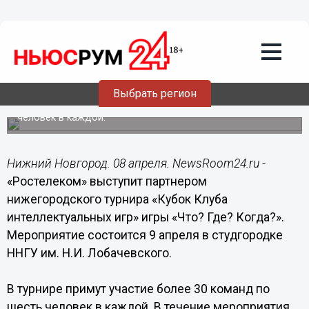
Общество
08.04.2015
12:18
«Ростелеком» выступит партнером
нижегородского турнира игры «Что?
Где? Когда?»
Выбрать регион
В турнире примут участие более 30 команд по шесть
человек в каждой.
Нижний Новгород. 08 апреля. NewsRoom24.ru -
«Ростелеком» выступит партнером
нижегородского турнира «Кубок Клуба
интеллектуальных игр» игры «Что? Где? Когда?».
Мероприятие состоится 9 апреля в студгородке
ННГУ им. Н.И. Лобачевского.
В турнире примут участие более 30 команд по
шесть человек в каждой. В течение мероприятия