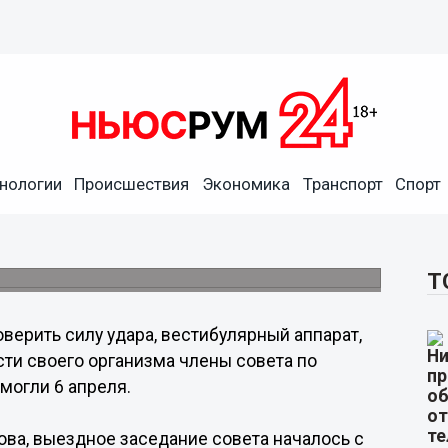
физкультуре и спорту
нологии
Происшествия
Экономика
Транспорт
Спорт
площадкой для подготовки сильных духом и
Т
верить силу удара, вестибулярный аппарат,
ти своего организма члены совета по
могли 6 апреля.
ва, выездное заседание совета началось с