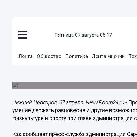
Общество
пятница 07 августа 05:17
07.04.2015
20:35
Выездное заседание совета по 
Лента
Общество
Политика
Лента мнений
Тех
прошло в Сарове 6 апреля
Спортивный клуб «Саров» рассчитывает стать 
смелых людей
Нижний Новгород. 07 апреля. NewsRoom24.ru -
Про
умение держать равновесие и другие возможнос
физкультуре и спорту при главе администрации с
Как сообщает пресс-служба администрации Саро