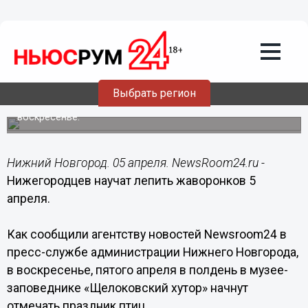
Общество
05.04.2015
09:34
Нижегородцев научат лепить
жаворонков 5 апреля
Выбрать регион
Праздник птиц пройде в областном центре в
воскресенье.
Нижний Новгород. 05 апреля. NewsRoom24.ru -
Нижегородцев научат лепить жаворонков 5
апреля.
Как сообщили агентству новостей Newsroom24 в
пресс-службе администрации Нижнего Новгорода,
в воскресенье, пятого апреля в полдень в музее-
заповеднике «Щелоковский хутор» начнут
отмечать праздник птиц.