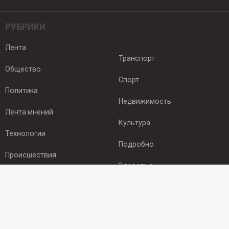
РУБРИКИ
Лента
Транспорт
Общество
Спорт
Политика
Недвижимость
Лента мнений
Культура
Технологии
Подробно
Происшествия
Здоровье
Экономика
ПОДПИСКА
Подпишись на рассылку NEWSROOM24
и будь
в курсе новостей в своём городе: