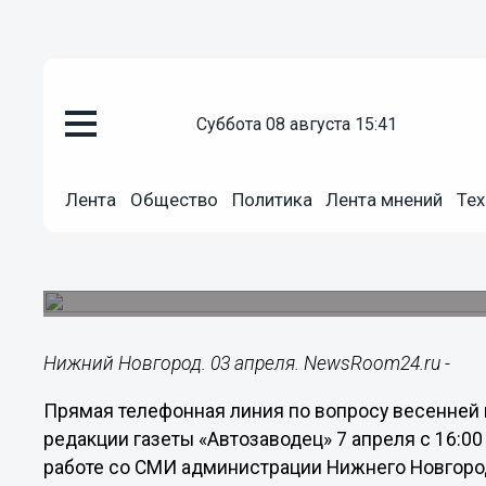
Общество
суббота 08 августа 15:41
03.04.2015
17:49
Прямая телефонная линия по в
Лента
Общество
Политика
Лента мнений
Тех
кампании будет организована 
Разъяснения нижегородцам даст начальник отд
области в Автозаводском районе Малик Хусиян
Нижний Новгород. 03 апреля. NewsRoom24.ru -
Прямая телефонная линия по вопросу весенней 
редакции газеты «Автозаводец» 7 апреля с 16:00
работе со СМИ администрации Нижнего Новгоро