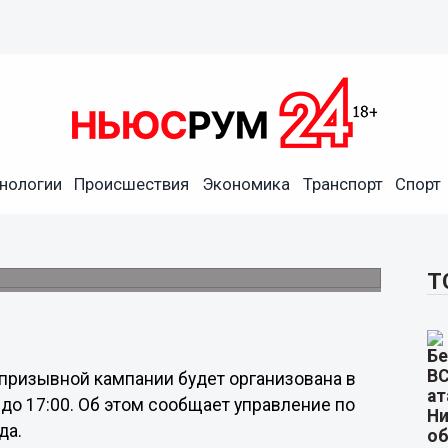
опросам весенней призывной
нологии
Происшествия
Экономика
Транспорт
Спорт
в Автозаводском районе
ела военного комиссариата Нижегородской
ов.
Т
призывной кампании будет организована в
 до 17:00. Об этом сообщает управление по
да.