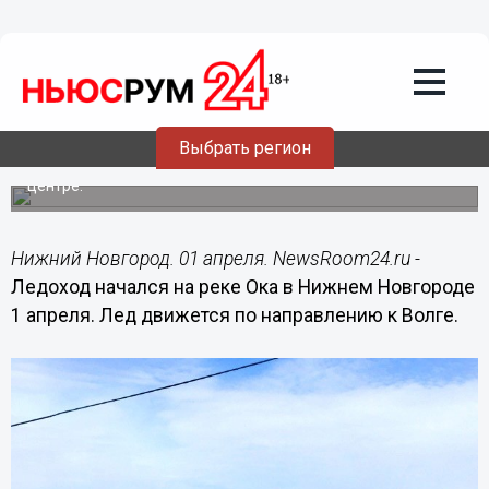
Общество
01.04.2015
15:14
Смертельно опасный ледоход начался
на Оке в Нижнем Новгороде
Выбрать регион
Движение льда отмечено в районе Стрелки в областном
центре.
Нижний Новгород. 01 апреля. NewsRoom24.ru -
Ледоход начался на реке Ока в Нижнем Новгороде
1 апреля. Лед движется по направлению к Волге.