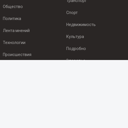
Транспорт
Общество
Спорт
Политика
Недвижимость
Лента мнений
Культура
Технологии
Подробно
Происшествия
Здоровье
Экономика
ПОДПИСКА
Подпишись на рассылку NEWSROOM24
и будь
в курсе новостей в своём городе:
Подписаться