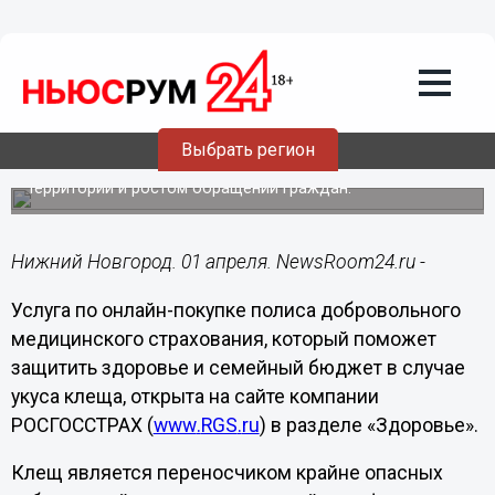
Общество
01.04.2015
11:57
РОСГОССТРАХ начал продажу полисов
«РГС защита от клеща» через
Интернет
Выбрать регион
Это связано с быстрым расширением эндемичной
территории и ростом обращений граждан.
Нижний Новгород. 01 апреля. NewsRoom24.ru -
Услуга по онлайн-покупке полиса добровольного
медицинского страхования, который поможет
защитить здоровье и семейный бюджет в случае
укуса клеща, открыта на сайте компании
РОСГОССТРАХ (
www
.
RGS
.
ru
) в разделе «Здоровье».
Клещ является переносчиком крайне опасных