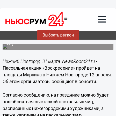
Общество
31.03.2015
12:04
Пасхальная акция «Воскресение»
пройдет в Нижнем Новгороде 12
апреля
Выбрать регион
Гости праздника смогут посетить выставку пасхальных
яиц.
Нижний Новгород. 31 марта. NewsRoom24.ru -
Пасхальная акция «Воскресение» пройдет на
площади Маркина в Нижнем Новгороде 12 апреля.
Об этом организаторы сообщают в соцсети.
Согласно сообщению, на празднике можно будет
полюбоваться выставкой пасхальных яиц,
расписанных нижегородскими художниками, а
также картинами на пасхальную тему.