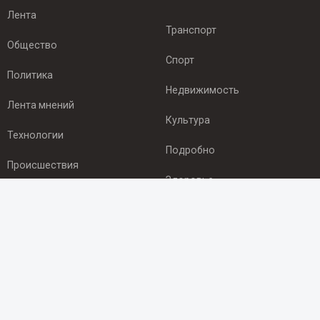
Лента
Транспорт
Общество
Спорт
Политика
Недвижимость
Лента мнений
Культура
Технологии
Подробно
Происшествия
Здоровье
Экономика
ПОДПИСКА
Подпишись на рассылку NEWSROOM24
и будь
в курсе новостей в своём городе: