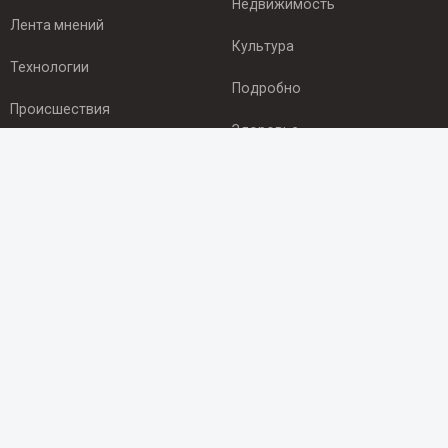
Недвижимость
Лента мнений
Культура
Технологии
Подробно
Происшествия
Здоровье
Экономика
ПОДПИСКА
Подпишись на рассылку NEWSROOM24
и будь
в курсе новостей в своём городе:
Подписаться
© 2012 - 2025 ООО "Ньюсрум" (ИА Newsroom24 (Ньюсрум24).
Учредитель — ООО "Ньюсрум"
Свидетельство о регистрации СМИ ИА № ФС 77 - 45920 от 22.07.2011г.
выдано Федеральной службой по надзору в сфере связи,