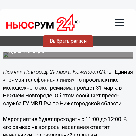
29.03.2015
14:15
Единая «прямая телефонная линия» по
профилактике молодежного
экстремизма пройдет 31 марта в
Нижнем Новгороде
Выбрать регион
На вопросы населения ответят начальники
подразделений по делам несовершеннолетних районных
отделов полиции.
Нижний Новгород. 29 марта. NewsRoom24.ru -
Единая
«прямая телефонная линия» по профилактике
молодежного экстремизма пройдет 31 марта в
Нижнем Новгороде. Об этом сообщает пресс-
служба ГУ МВД РФ по Нижегородской области.
Мероприятие будет проходить с 11:00 до 12:00. В
его рамках на вопросы населения ответят
начальники подразделений по делам