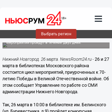
Общество
26.03.2015
08:10
Цикл мероприятий к 70-летию Победы
организован в библиотеках
Выбрать регион
Московского района с 26 марта
Мероприятия пройдут в течение двух дней.
Нижний Новгород. 26 марта. NewsRoom24.ru -
26 и 27
марта в библиотеках Московского района
состоится цикл мероприятий, приуроченных к 70-
летию Победы в Великой Отечественной войне. Об
этом сообщает Управление по работе со СМИ
администрации Нижнего Новгорода.
Так, 26 марта в 10:00 в библиотеке им. Белинского
(ул. Буревестника, д.9) пройдет конкурсная