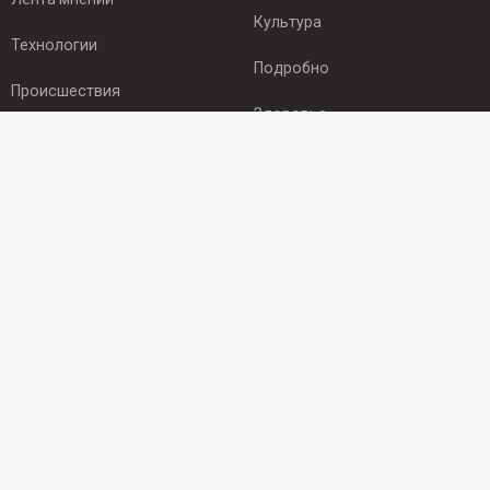
Культура
Технологии
Подробно
Происшествия
Здоровье
Экономика
ПОДПИСКА
Подпишись на рассылку NEWSROOM24
и будь
в курсе новостей в своём городе:
Подписаться
© 2012 - 2025 ООО "Ньюсрум" (ИА Newsroom24 (Ньюсрум24).
Учредитель — ООО "Ньюсрум"
Свидетельство о регистрации СМИ ИА № ФС 77 - 45920 от 22.07.2011г.
выдано Федеральной службой по надзору в сфере связи,
информационных технологий и массовый коммуникаций.
Главный редактор Эмилия Ткаченко. Адрес редакции: Нижний