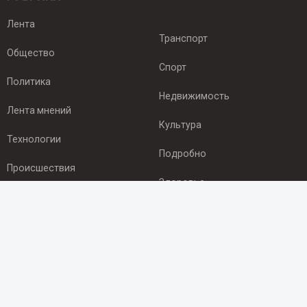
Лента
Транспорт
Общество
Спорт
Политика
Недвижимость
Лента мнений
Культура
Технологии
Подробно
Происшествия
Здоровье
Экономика
ПОДПИСКА
Подпишись на рассылку NEWSROOM24
и будь
в курсе новостей в своём городе: