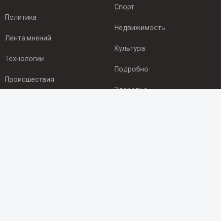
Спорт
Политика
Недвижимость
Лента мнений
Культура
Технологии
Подробно
Происшествия
Здоровье
Экономика
ПОДПИСКА
Подпишись на рассылку NEWSROOM24
и будь
в курсе новостей в своём городе:
Подписаться