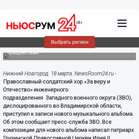
18.03.2015
15:15
Православный солдатский хор
инженерного подразделения ЗВО
запишет музыкальный альбом на
грузинском языке
Выбрать регион
Премьера альбома будет приурочена к пасхальным
празднествам.
Нижний Новгород. 18 марта. NewsRoom24.ru -
Православный солдатский хор «За веру и
Отечество» инженерного
подразделения Западного военного округа (ЗВО),
дислоцированного во Владимирской области,
приступил к записи нового музыкального альбома.
Об этом сообщает пресс-служба ЗВО. Все
композиции для нового альбома написал патриарх
Грузинской Православной Церкви Илия II.