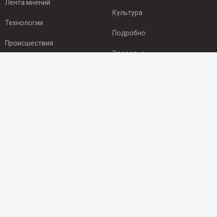
Лента мнений
Культура
Технологии
Подробно
Происшествия
Здоровье
Экономика
ПОДПИСКА
Подпишись на рассылку NEWSROOM24
и будь
в курсе новостей в своём городе:
Подписаться
© 2012 - 2025 ООО "Ньюсрум" (ИА Newsroom24 (Ньюсрум24).
Учредитель — ООО "Ньюсрум"
Свидетельство о регистрации СМИ ИА № ФС 77 - 45920 от 22.07.2011г.
выдано Федеральной службой по надзору в сфере связи,
информационных технологий и массовый коммуникаций.