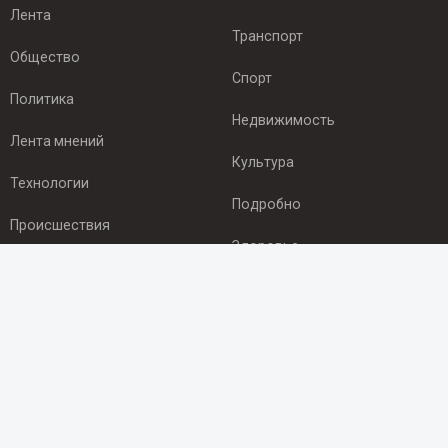
Лента
Транспорт
Общество
Спорт
Политика
Недвижимость
Лента мнений
Культура
Технологии
Подробно
Происшествия
Здоровье
Экономика
ПОДПИСКА
Подпишись на рассылку NEWSROOM24
и будь
в курсе новостей в своём городе:
Подписаться