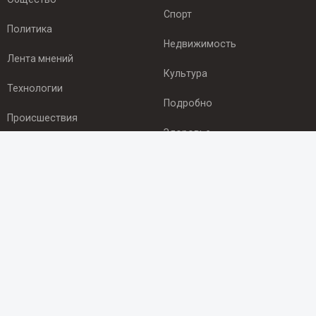
Спорт
Политика
Недвижимость
Лента мнений
Культура
Технологии
Подробно
Происшествия
Здоровье
Экономика
ПОДПИСКА
Подпишись на рассылку NEWSROOM24
и будь
в курсе новостей в своём городе:
Подписаться