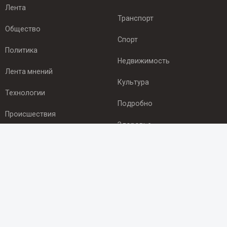
Лента
Транспорт
Общество
Спорт
Политика
Недвижимость
Лента мнений
Культура
Технологии
Подробно
Происшествия
Здоровье
Экономика
ПОДПИСКА
Подпишись на рассылку NEWSROOM24
и будь
в курсе новостей в своём городе:
Подписаться