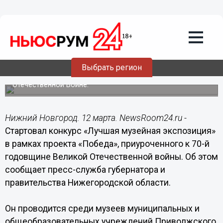
Общество
12.03.2015
17:05
Конкурс «Лучшая музейная
экспозиция» стартовал в ПФО
Выбрать регион
Мероприятие приурочено к 70-летию Победы в Великой
Отечественной Войне.
Нижний Новгород. 12 марта. NewsRoom24.ru -
Стартовал конкурс «Лучшая музейная экспозиция»
в рамках проекта «Победа», приуроченного к 70-й
годовщине Великой Отечественной войны. Об этом
сообщает пресс-служба губернатора и
правительства Нижегородской области.
Он проводится среди музеев муниципальных и
общеобразовательных учреждений Приволжского