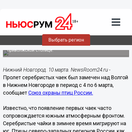
Общество
10.03.2015
11:48
Серебристые чайки прилетели в
Нижний Новгород
Выбрать регион
Перелетные птицы ознаменовали собой приход весны в
приволжской столице.
Нижний Новгород. 10 марта. NewsRoom24.ru -
Пролет серебристых чаек был замечен над Волгой
в Нижнем Новгороде в период с 4 по 6 марта,
сообщает
Союз охраны птиц России.
Известно, что появление первых чаек часто
сопровождается южным атмосферным фронтом.
Серебристые чайки в зимнее время мигрируют на
юг. Птицы северо-западных регионов России, как