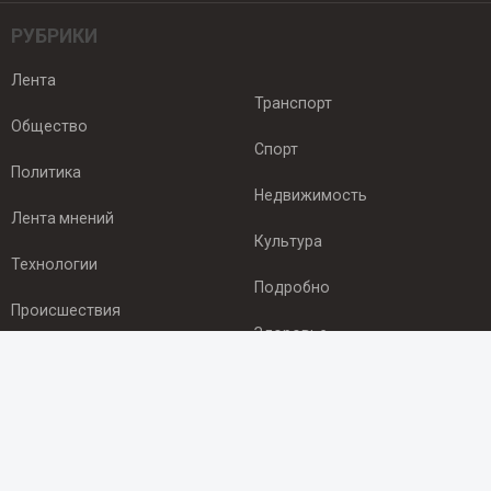
РУБРИКИ
Лента
Транспорт
Общество
Спорт
Политика
Недвижимость
Лента мнений
Культура
Технологии
Подробно
Происшествия
Здоровье
Экономика
ПОДПИСКА
Подпишись на рассылку NEWSROOM24
и будь
в курсе новостей в своём городе: