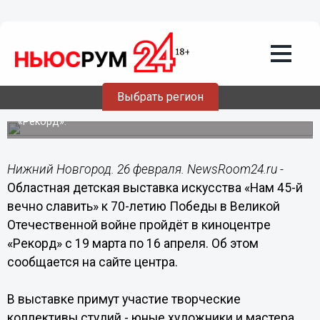
26.02.2015
15:03
Детская выставка искусства к 70-
летию Победы в ВОВ пройдет в
Нижнем Новгороде с 19 марта по 16
апреля
Выбрать регион
Местом проведения выставки станет киноцентр
«Рекорд».
Нижний Новгород. 26 февраля. NewsRoom24.ru -
Областная детская выставка искусства «Нам 45-й
вечно славить» к 70-летию Победы в Великой
Отечественной войне пройдёт в киноцентре
«Рекорд» с 19 марта по 16 апреля. Об этом
сообщается на сайте центра.
В выставке примут участие творческие
коллективы студий - юные художники и мастера