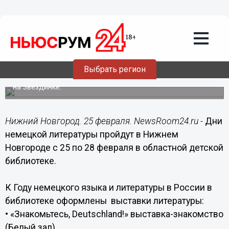
Общество
25.02.2015
06:45
Дни немецкой литературы откроются в
Нижнем Новгороде 25 февраля
Выбрать регион
Праздник «Guten Tag, Германия!» состоится в библиотеке
на Звездинке.
Нижний Новгород. 25 февраля. NewsRoom24.ru -
Дни
немецкой литературы пройдут в Нижнем
Новгороде с 25 по 28 февраля в областной детской
библиотеке.
К Году немецкого языка и литературы в России в
библиотеке оформлены выставки литературы:
• «Знакомьтесь, Deutschland!» выставка-знакомство
(Белый зал)