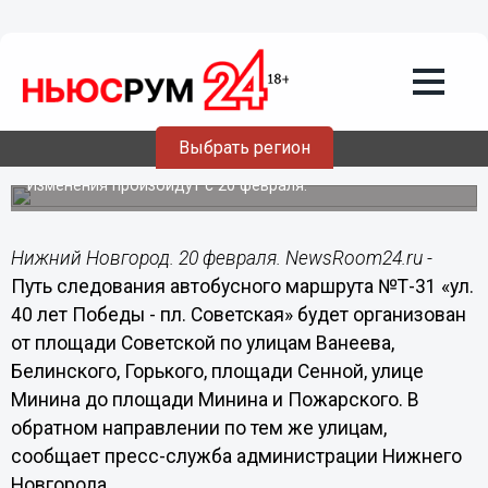
Общество
20.02.2015
06:15
Автобусный маршрут Т-31 изменится в
Выбрать регион
Нижнем Новгороде с 20 февраля
Изменения произойдут с 20 февраля.
Нижний Новгород. 20 февраля. NewsRoom24.ru -
Путь следования автобусного маршрута №Т-31 «ул.
40 лет Победы - пл. Советская» будет организован
от площади Советской по улицам Ванеева,
Белинского, Горького, площади Сенной, улице
Минина до площади Минина и Пожарского. В
обратном направлении по тем же улицам,
сообщает пресс-служба администрации Нижнего
Новгорода.