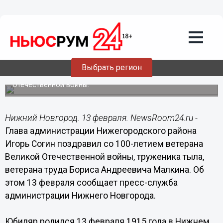
13.02.2015
15:59
Служение Родине, самоотверженный
труд, крепкие семейные узы -
ярчайший пример для подражания
будущему поколению, - Согин
Выбрать регион
Глава администрации Нижегородского района
поздравил со 100-леием ветерана Великой
Отечественной войны.
Нижний Новгород. 13 февраля. NewsRoom24.ru -
Глава администрации Нижегородского района
Игорь Согин поздравил со 100-летием ветерана
Великой Отечественной войны, труженика тыла,
ветерана труда Бориса Андреевича Малкина. Об
этом 13 февраля сообщает пресс-служба
администрации Нижнего Новгорода.
Юбиляр родился 13 февраля 1915 года в Нижнем