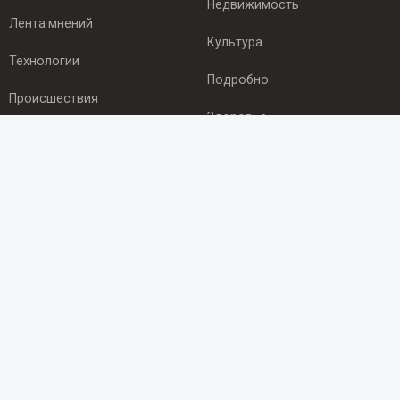
Недвижимость
Лента мнений
Культура
Технологии
Подробно
Происшествия
Здоровье
Экономика
ПОДПИСКА
Подпишись на рассылку NEWSROOM24
и будь
в курсе новостей в своём городе:
Подписаться
© 2012 - 2025 ООО "Ньюсрум" (ИА Newsroom24 (Ньюсрум24).
Учредитель — ООО "Ньюсрум"
Свидетельство о регистрации СМИ ИА № ФС 77 - 45920 от 22.07.2011г.
выдано Федеральной службой по надзору в сфере связи,