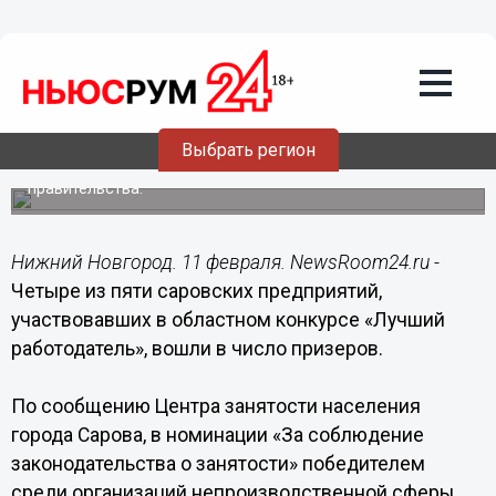
Общество
11.02.2015
15:07
Четыре саровских организации попали
в число лучших работодателей
Нижегородской области
Выбрать регион
Победители будут отмечены дипломами областного
правительства.
Нижний Новгород. 11 февраля. NewsRoom24.ru -
Четыре из пяти саровских предприятий,
участвовавших в областном конкурсе «Лучший
работодатель», вошли в число призеров.
По сообщению Центра занятости населения
города Сарова, в номинации «За соблюдение
законодательства о занятости» победителем
среди организаций непроизводственной сферы