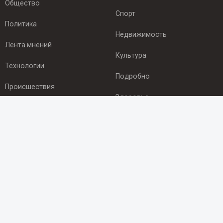
Общество
Спорт
Политика
Недвижимость
Лента мнений
Культура
Технологии
Подробно
Происшествия
Здоровье
Экономика
ПОДПИСКА
Подпишись на рассылку NEWSROOM24
и будь
в курсе новостей в своём городе:
Подписаться