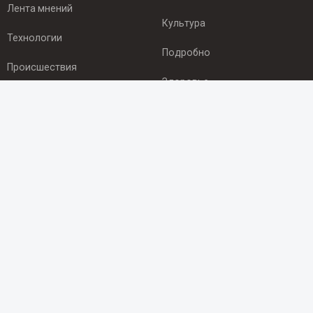
Лента мнений
Культура
Технологии
Подробно
Происшествия
Здоровье
Экономика
ПОДПИСКА
Подпишись на рассылку NEWSROOM24
и будь
в курсе новостей в своём городе:
Подписаться
© 2012 - 2025 ООО "Ньюсрум" (ИА Newsroom24 (Ньюсрум24).
Учредитель — ООО "Ньюсрум"
Свидетельство о регистрации СМИ ИА № ФС 77 - 45920 от 22.07.2011г.
выдано Федеральной службой по надзору в сфере связи,
информационных технологий и массовый коммуникаций.