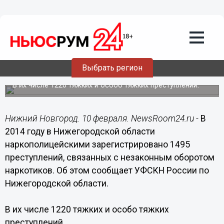
Общество
10.02.2015
15:15
Около 1,5 тысяч наркопреступлений
зарегистрировано за год в
Выбрать регион
Нижегородской области
В их числе 1220 тяжких и особо тяжких преступлений.
Нижний Новгород. 10 февраля. NewsRoom24.ru -
В
2014 году в Нижегородской области
наркополицейскими зарегистрировано 1495
преступлений, связанных с незаконным оборотом
наркотиков. Об этом сообщает УФСКН России по
Нижегородской области.
В их числе 1220 тяжких и особо тяжких
преступлений.